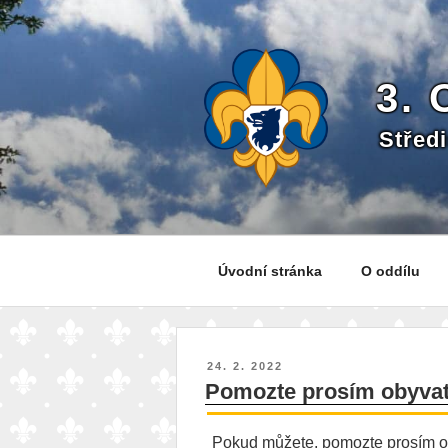
Přejít
k
obsahu
webu
3.
Střed
Úvodní stránka
O oddílu
PUBLIKOVÁNO
24. 2. 2022
Pomozte prosím obyva
Pokud můžete, pomozte prosím o