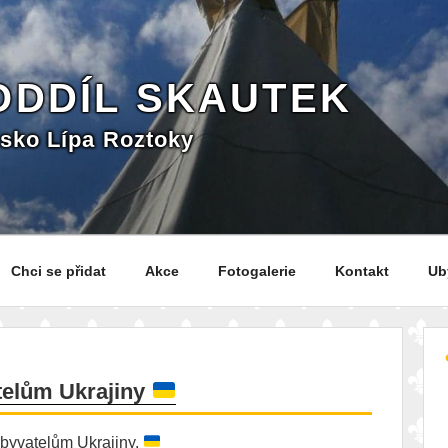
 ODDÍL SKAUTEK
isko Lípa Roztoky
Chci se přidat
Akce
Fotogalerie
Kontakt
Ub
telům Ukrajiny
byvatelům Ukrajiny.