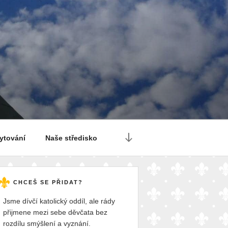
Posun
ytování
Naše středisko
dolů
na
obsah
CHCEŠ SE PŘIDAT?
Jsme dívčí katolický oddíl, ale rády
přijmene mezi sebe děvčata bez
rozdílu smýšlení a vyznání.