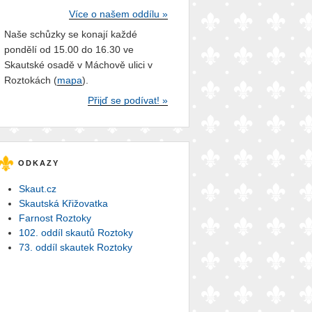
Více o našem oddílu »
Naše schůzky se konají každé
pondělí od 15.00 do 16.30 ve
Skautské osadě v Máchově ulici v
Roztokách (
mapa
).
Přijď se podívat! »
ODKAZY
Skaut.cz
Skautská Křižovatka
Farnost Roztoky
102. oddíl skautů Roztoky
73. oddíl skautek Roztoky