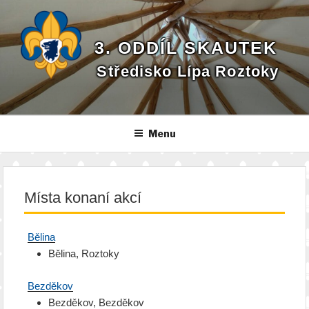
Přejít
k
obsahu
3. ODDÍL SKAUTEK
webu
Středisko Lípa Roztoky
Menu
Místa konaní akcí
Bělina
Bělina, Roztoky
Bezděkov
Bezděkov, Bezděkov