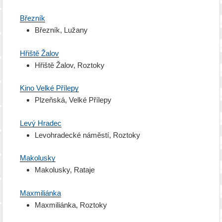
Březník
Březník, Lužany
Hřiště Žalov
Hřiště Žalov, Roztoky
Kino Velké Přílepy
Plzeňská, Velké Přílepy
Levý Hradec
Levohradecké náměstí, Roztoky
Makolusky
Makolusky, Rataje
Maxmiliánka
Maxmiliánka, Roztoky