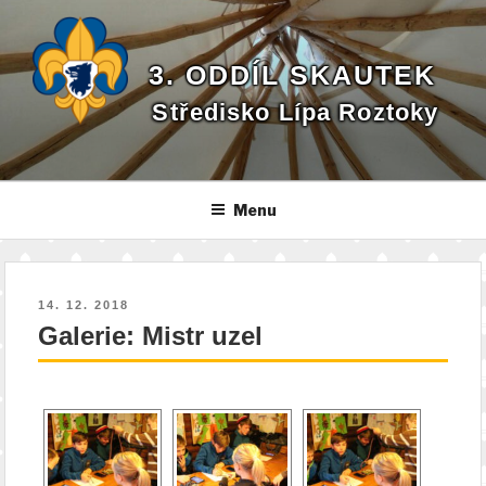
Přejít
k
obsahu
3. ODDÍL SKAUTEK
webu
Středisko Lípa Roztoky
Menu
PUBLIKOVÁNO
14. 12. 2018
Galerie: Mistr uzel