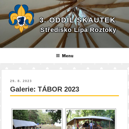
Přejít
k
obsahu
3. ODDÍL SKAUTEK
webu
Středisko Lípa Roztoky
Menu
PUBLIKOVÁNO
29. 8. 2023
Galerie: TÁBOR 2023