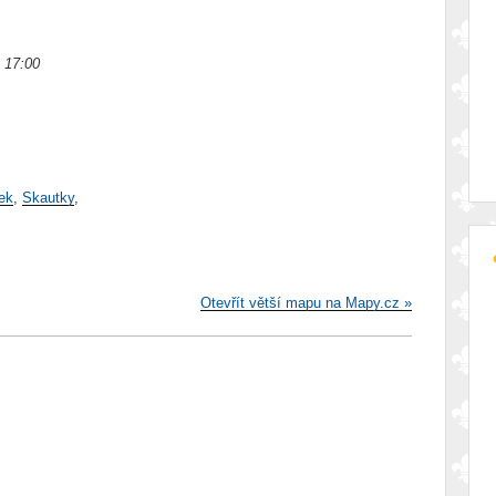
- 17:00
ek
Skautky
Otevřít větší mapu na Mapy.cz »