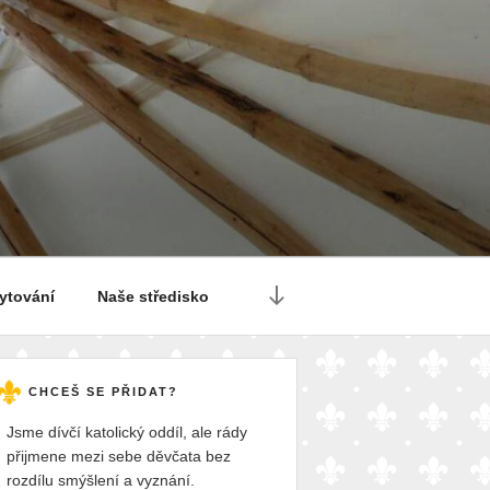
Posun
ytování
Naše středisko
dolů
na
obsah
CHCEŠ SE PŘIDAT?
Jsme dívčí katolický oddíl, ale rády
přijmene mezi sebe děvčata bez
rozdílu smýšlení a vyznání.