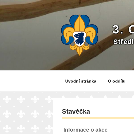
Přejít
k
obsahu
webu
3.
Střed
Úvodní stránka
O oddílu
Stavěčka
Informace o akci: