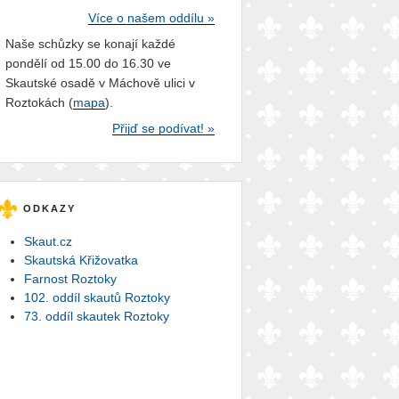
Více o našem oddílu »
Naše schůzky se konají každé
pondělí od 15.00 do 16.30 ve
Skautské osadě v Máchově ulici v
Roztokách (
mapa
).
Přijď se podívat! »
ODKAZY
Skaut.cz
Skautská Křižovatka
Farnost Roztoky
102. oddíl skautů Roztoky
73. oddíl skautek Roztoky