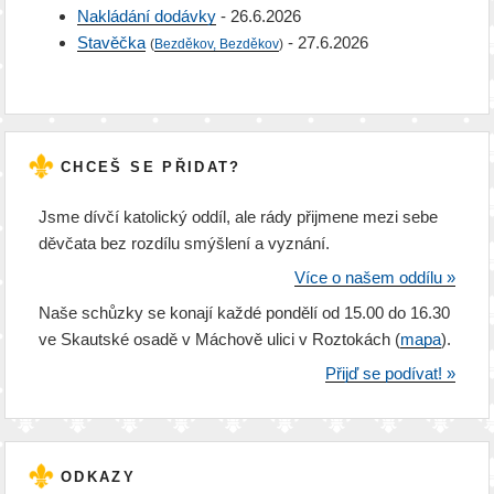
Nakládání dodávky
- 26.6.2026
Stavěčka
- 27.6.2026
(
Bezděkov, Bezděkov
)
CHCEŠ SE PŘIDAT?
Jsme dívčí katolický oddíl, ale rády přijmene mezi sebe
děvčata bez rozdílu smýšlení a vyznání.
Více o našem oddílu »
Naše schůzky se konají každé pondělí od 15.00 do 16.30
ve Skautské osadě v Máchově ulici v Roztokách (
mapa
).
Přijď se podívat! »
ODKAZY