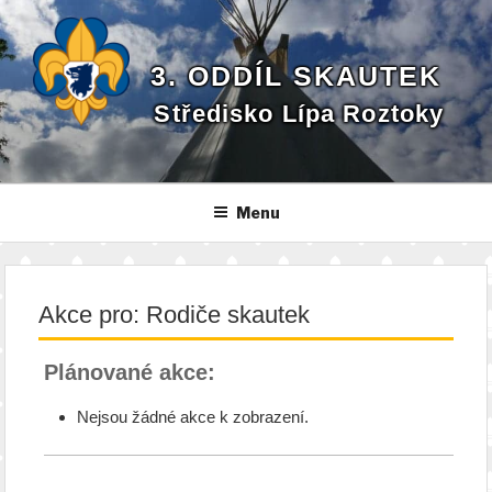
Přejít
k
obsahu
3. ODDÍL SKAUTEK
webu
Středisko Lípa Roztoky
Menu
Akce pro: Rodiče skautek
Plánované akce:
Nejsou žádné akce k zobrazení.