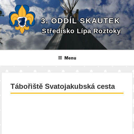
Přejít
k
obsahu
3. ODDÍL SKAUTEK
webu
Středisko Lípa Roztoky
Menu
Tábořiště Svatojakubská cesta