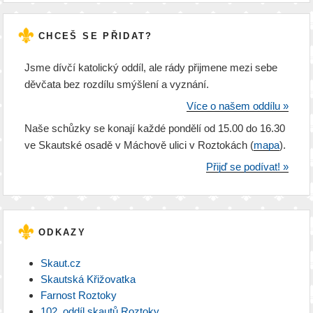
CHCEŠ SE PŘIDAT?
Jsme dívčí katolický oddíl, ale rády přijmene mezi sebe
děvčata bez rozdílu smýšlení a vyznání.
Více o našem oddílu »
Naše schůzky se konají každé pondělí od 15.00 do 16.30
ve Skautské osadě v Máchově ulici v Roztokách (
mapa
).
Přijď se podívat! »
ODKAZY
Skaut.cz
Skautská Křižovatka
Farnost Roztoky
102. oddíl skautů Roztoky