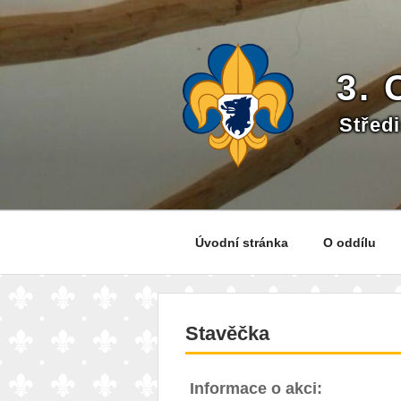
Přejít
k
obsahu
webu
3.
Střed
Úvodní stránka
O oddílu
Stavěčka
Informace o akci: