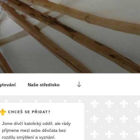
Posun
ytování
Naše středisko
dolů
na
obsah
CHCEŠ SE PŘIDAT?
Jsme dívčí katolický oddíl, ale rády
přijmene mezi sebe děvčata bez
rozdílu smýšlení a vyznání.