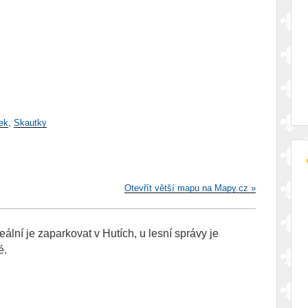
ek
Skautky
Otevřít větší mapu na Mapy.cz »
ální je zaparkovat v Hutích, u lesní správy je
é.