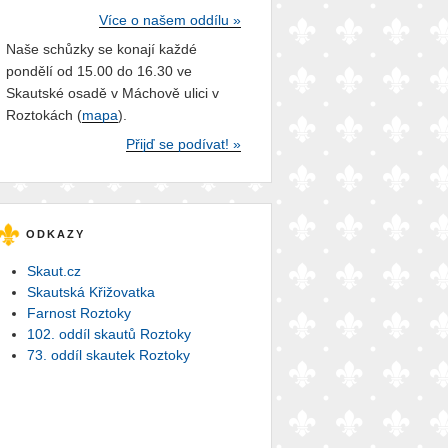
Více o našem oddílu »
Naše schůzky se konají každé
pondělí od 15.00 do 16.30 ve
Skautské osadě v Máchově ulici v
Roztokách (
mapa
).
Přijď se podívat! »
ODKAZY
Skaut.cz
Skautská Křižovatka
Farnost Roztoky
102. oddíl skautů Roztoky
73. oddíl skautek Roztoky